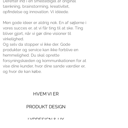
Derefter ind i en smeltedigel af original
tænkning, brainstorming, kreativitet,
opfindelse og innovation. Vi idéede.
Men gode ideer er aldrig nok. En af søjlerne i
vores succes er, at vi får ting til at ske. Ting
bliver gjort, når vi gør dine visioner til
virkelighed.
Og selv da stopper vi ikke der. Gode ​​
produkter og service kan ikke forblive en
hemmelighed. Du skal oprette
forsyningskæden og kommunikationen for at
vise dine kunder, hvor dine sande værdier er,
og hvor de kan købe.
HVEM VI ER
PRODUKT DESIGN
LYDDESIGN & UX