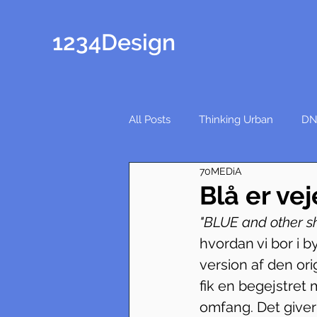
1234Design
All Posts
Thinking Urban
DN
70MEDiA
Blå er vej
"BLUE and other s
hvordan vi bor i 
version af den ori
fik en begejstret
omfang. Det giver