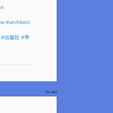
te
ow
#architect
#出版社
#帝
Se alle