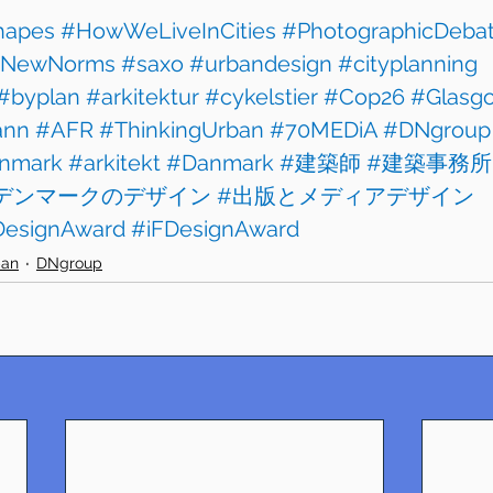
hapes
#HowWeLiveInCities
#PhotographicDeba
NewNorms
#saxo
#urbandesign
#cityplanning
#byplan
#arkitektur
#cykelstier
#Cop26
#Glasg
ann
#AFR
#ThinkingUrban
#70MEDiA
#DNgroup
nmark
#arkitekt
#Danmark
#建築師
#建築事務所
デンマークのデザイン
#出版とメディアデザイン
esignAward
#iFDesignAward
ban
DNgroup