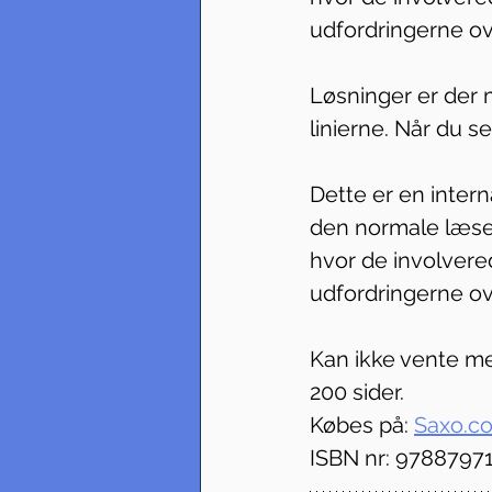
udfordringerne o
Løsninger er der m
linierne. Når du s
Dette er en interna
den normale læse
hvor de involvered
udfordringerne o
Kan ikke vente me
200 sider. 
Købes på: 
Saxo.c
ISBN nr: 9788797