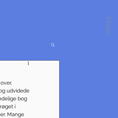
About
 over, 
 og udvidede 
ndelige bog 
øget i 
ger. Mange 