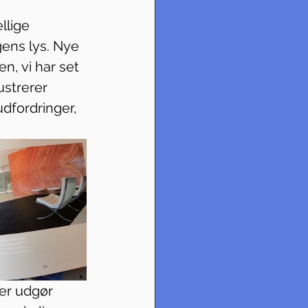
 
llige 
ens lys. Nye 
n, vi har set 
ustrerer 
dfordringer, 
er udgør 