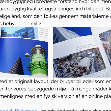
Bæredygtighed i bredeste forstand hvor den men
bæredygtig kvalitet også bringes ind i billedet. 
ige ånd, som den tolkes gennem materialerne 
s bebyggede miljø.
d et originalt layout, der bruger billeder som en
en for vores bebyggede miljø. På mange måder 
mmenlignes med en fysisk version af en online pla
derick Rickmann
, en prisvindende urban designer