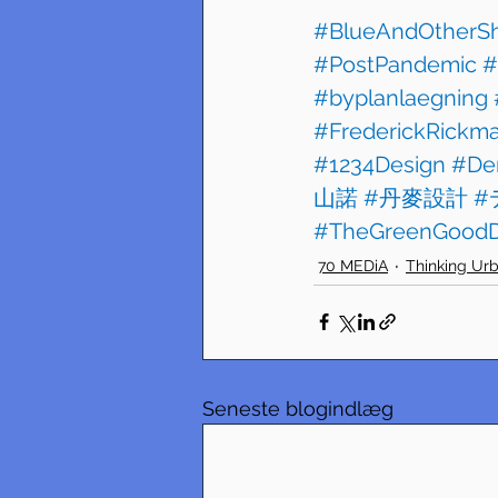
#BlueAndOtherS
#PostPandemic
#
#byplanlaegning
#FrederickRickm
#1234Design
#De
山諾
#丹麥設計
#
#TheGreenGoodD
70 MEDiA
Thinking Ur
Seneste blogindlæg