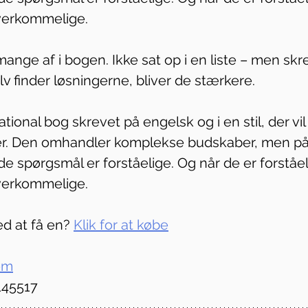
verkommelige.
ange af i bogen. Ikke sat op i en liste – men sk
elv finder løsningerne, bliver de stærkere.
tional bog skrevet på engelsk og i en stil, der vil 
r. Den omhandler komplekse budskaber, men p
e spørgsmål er forståelige. Og når de er forståeli
verkommelige. 
d at få en? 
Klik for at købe
om
145517