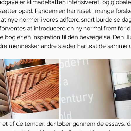
udgave er klimadebatten intensiveret, og globale
sætter opad. Pandemien har raset i mange forske
at nye normer i vores adfærd snart burde se dag
orventes at introducere en ny normal frem for de
 bog er en inspiration til den bevægelse. Den ill
re mennesker andre steder har løst de samme u
et af de temaer, der løber gennem de essays, d