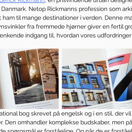
 i Danmark. Netop Rickmanns profession som arki
t ham til mange destinationer i verden. Denne m
ynsvinkler fra fremmede hjørner giver en fertil gr
nkende indgang til, hvordan vores udfordringer
tional bog skrevet på engelsk og i en stil, der vil 
r. Den omhandler komplekse budskaber, men p
e spørgsmål er forståelige. Og når de er forståeli