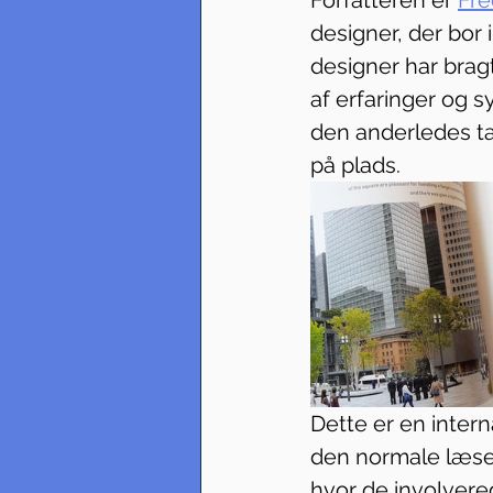
designer, der bor
designer har brag
af erfaringer og s
den anderledes tæ
på plads.
Dette er en interna
den normale læse
hvor de involvered