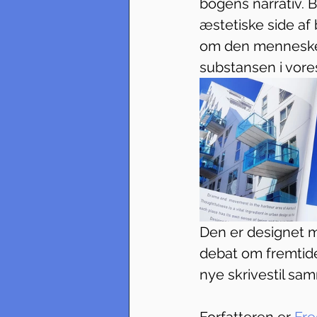
bogens narrativ. 
æstetiske side af 
om den menneskel
substansen i vore
Den er designet me
debat om fremtid
nye skrivestil sa
Forfatteren er 
Fre