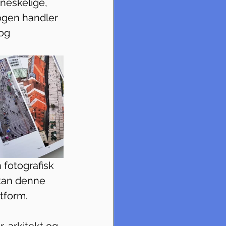
neskelige, 
Bogen handler 
og 
 fotografisk 
kan denne 
tform.
, arkitekt og 