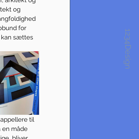
tekt og 
angfoldighed 
obund for 
1234Design
 kan sættes 
appellere til 
å en måde 
ge, bliver 