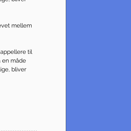
revet mellem 
appellere til 
å en måde 
ge, bliver 