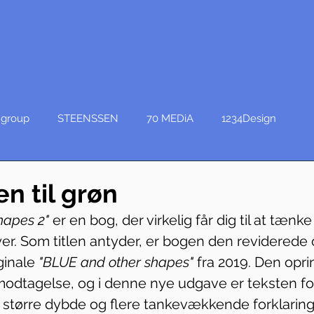
group
STEENSSEN
70 MEDiA
1234Design
en til grøn
hapes 2"
 er en bog, der virkelig får dig til at tænke
byer. Som titlen antyder, er bogen den reviderede
ginale
 "BLUE and other shapes" 
fra 2019. Den opri
 modtagelse, og i denne nye udgave er teksten for
 større dybde og flere tankevækkende forklarin