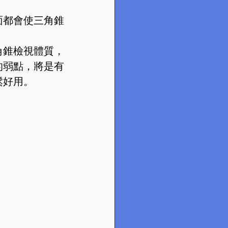
面都會使三角錐
角錐檢視體質，
的弱點，將是有
鬆好用。