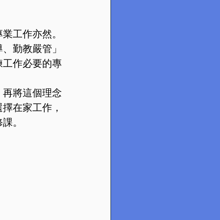
專業工作亦然。
導、勤教嚴管」
練工作必要的專
，再將這個理念
選擇在家工作，
修課。