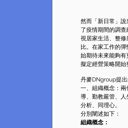
然而「新日常」說
了疫情期間的調查
視居家生活、整修
比。在家工作的彈
始期待未來能夠有
擬定經營策略開始
丹麥DNgrou
一、組織概念：兩
導、勤教嚴管、人
分析、同理心。
分別闡述如下：
組織概念： 