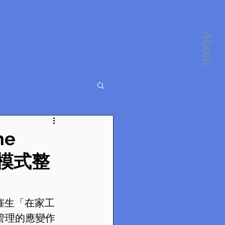
About
he
角錐模式整
催生「在家工
管理的應變作