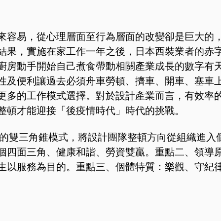
來容易，從心理層面至行為層面的改變卻是巨大的
結果，實施在家工作一年之後，日本西裝業者的赤
廚房動手開始自己煮食帶動相關產業成長的數字有
性及便利讓過去必須舟車勞頓、擠車、開車、塞車
更多的工作模式選擇。對於設計產業而言，有效率
整頓才能迎接「後疫情時代」時代的挑戰。
p提出的雙三角錐模式，將設計團隊整頓方向從組織進入
個四面三角、健康和諧、勞資雙贏。重點二、領導
生以服務為目的。重點三、個體特質：樂觀、守紀